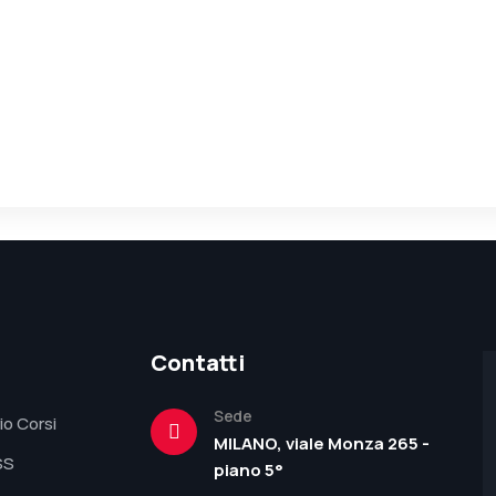
Contatti
Sede
io Corsi
MILANO, viale Monza 265 -
SS
piano 5°