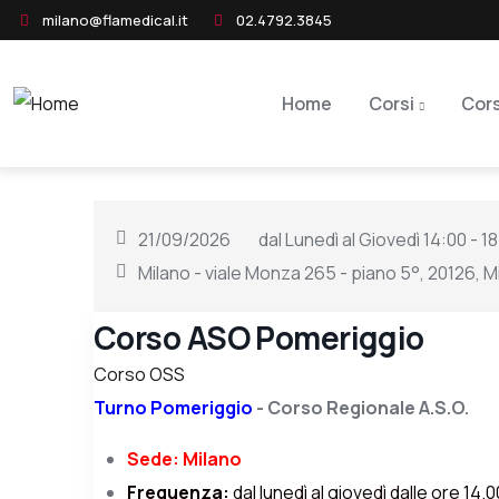
Skip to main content
milano@flamedical.it
02.4792.3845
Main navigation
Home
Corsi
Cors
21/09/2026
dal Lunedì al Giovedì 14:00 - 
Milano - viale Monza 265 - piano 5°, 20126, M
Corso ASO Pomeriggio
Corso OSS
Turno Pomeriggio
- Corso Regionale A.S.O.
Sede: Milano
Frequenza:
dal lunedì al giovedì dalle ore 14.00